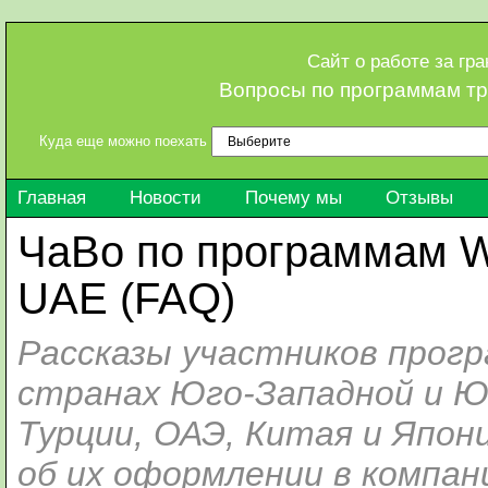
Сайт о работе за гр
Вопросы по программам тр
Куда еще можно поехать
Главная
Новости
Почему мы
Отзывы
ЧаВо по программам Wo
UAE (FAQ)
Рассказы участников прог
странах Юго-Западной и Юг
Турции, ОАЭ, Китая и Япон
об их оформлении в компани